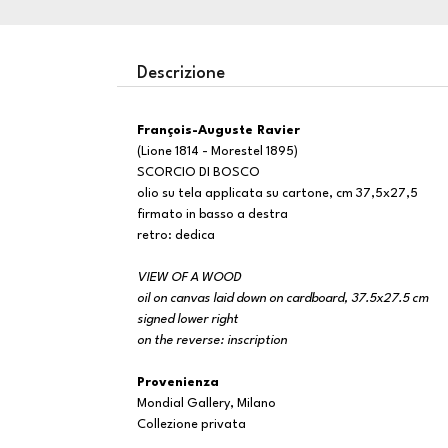
Descrizione
François-Auguste Ravier
(Lione 1814 - Morestel 1895)
SCORCIO DI BOSCO
olio su tela applicata su cartone, cm 37,5x27,5
firmato in basso a destra
retro: dedica
VIEW OF A WOOD
oil on canvas laid down on cardboard, 37.5x27.5 cm
signed lower right
on the reverse: inscription
Provenienza
Mondial Gallery, Milano
Collezione privata