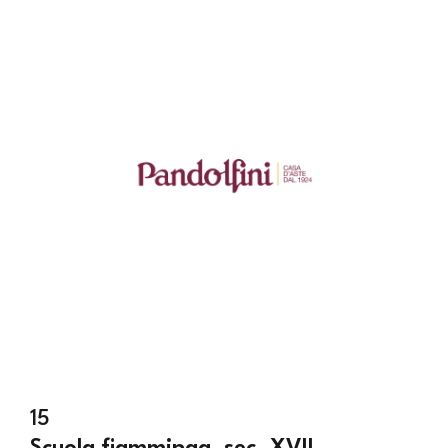
15
Scuola fiamminga, sec. XVII