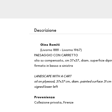
Descrizione
Gino Romiti
(Livorno 1881 - Livorno 1967)
PAESAGGIO CON CARRETTO
olio su compensato, cm 37x37, diam. superficie dipi
firmato in basso a sinistra
LANDSCAPE WITH A CART
oil on plywood, 37x37 cm, diam. painted surface 31 cm
signed lower left
Provenienza
Collezione privata, Firenze