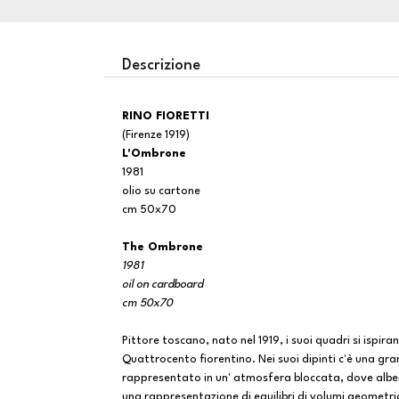
Descrizione
RINO FIORETTI
(Firenze 1919)
L'Ombrone
1981
olio su cartone
cm 50x70
The Ombrone
1981
oil on cardboard
cm 50x70
Pittore toscano, nato nel 1919, i suoi quadri si ispir
Quattrocento fiorentino. Nei suoi dipinti c'è una gr
rappresentato in un' atmosfera bloccata, dove alberi 
una rappresentazione di equilibri di volumi geometric