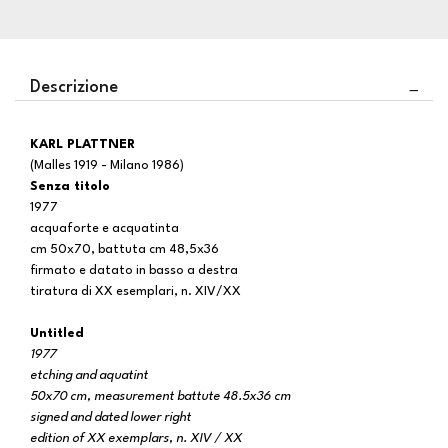
Descrizione
KARL PLATTNER
(Malles 1919 - Milano 1986)
Senza titolo
1977
acquaforte e acquatinta
cm 50x70, battuta cm 48,5x36
firmato e datato in basso a destra
tiratura di XX esemplari, n. XIV/XX
Untitled
1977
etching and aquatint
50x70 cm, measurement battute 48.5x36 cm
signed and dated lower right
edition of XX exemplars, n. XIV / XX