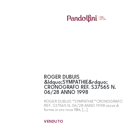
ROGER DUBUIS
&ldquo;SYMPATHIE&rdquo;
CRONOGRAFO REF. S37565 N.
06/28 ANNO 1998
ROGER DUBUIS “SYMPATHIE” CRONOGRAFO
REF. S37565 N. 06/28 ANNO 1998 cassa di
forma in oro rosa 18kt, [..]
VENDUTO