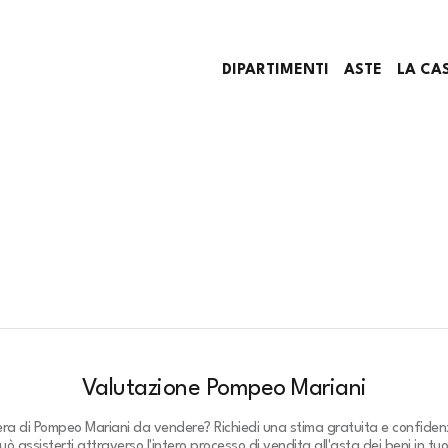
DIPARTIMENTI
ASTE
LA CA
Valutazione Pompeo Mariani
era di Pompeo Mariani da vendere? Richiedi una stima gratuita e confidenz
ò assisterti attraverso l'intero processo di vendita all'asta dei beni in tu