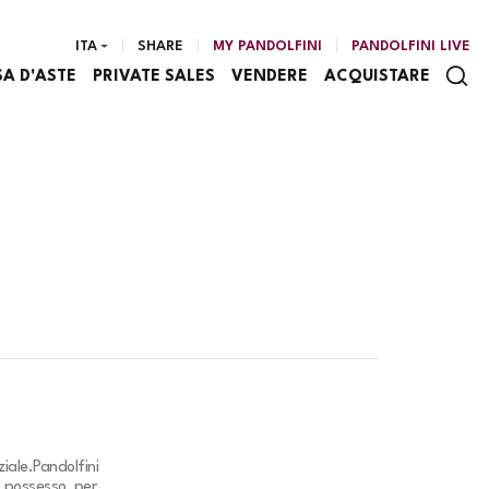
ITA
SHARE
MY PANDOLFINI
PANDOLFINI LIVE
SA D'ASTE
PRIVATE SALES
VENDERE
ACQUISTARE
iale.
Pandolfini
o possesso, per