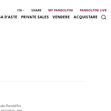
ITA
SHARE
MY PANDOLFINI
PANDOLFINI LIVE
SA D'ASTE
PRIVATE SALES
VENDERE
ACQUISTARE
ale.
Pandolfini
o possesso, per