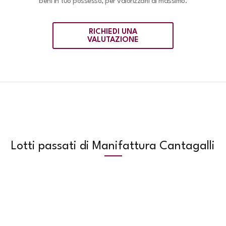
beni in tuo possesso, per valorizzarli al massimo.
RICHIEDI UNA
VALUTAZIONE
Lotti passati di Manifattura Cantagalli