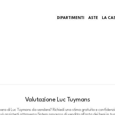
DIPARTIMENTI
ASTE
LA CA
Valutazione Luc Tuymans
pera di Luc Tuymans da vendere? Richiedi una stima gratuita e confidenzi
ò assisterti attraverso l'intero processo di vendita all'asta dei beni in tu