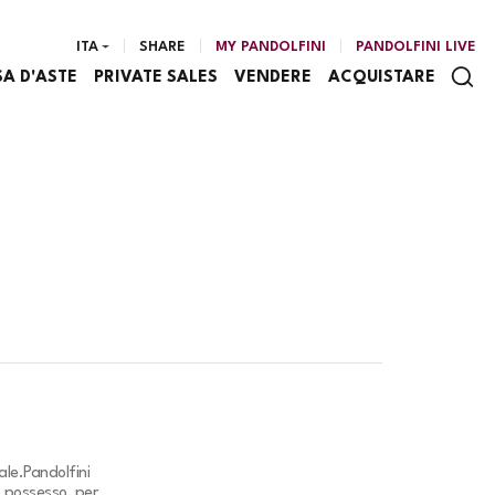
ITA
SHARE
MY PANDOLFINI
PANDOLFINI LIVE
SA D'ASTE
PRIVATE SALES
VENDERE
ACQUISTARE
ale.
Pandolfini
o possesso, per