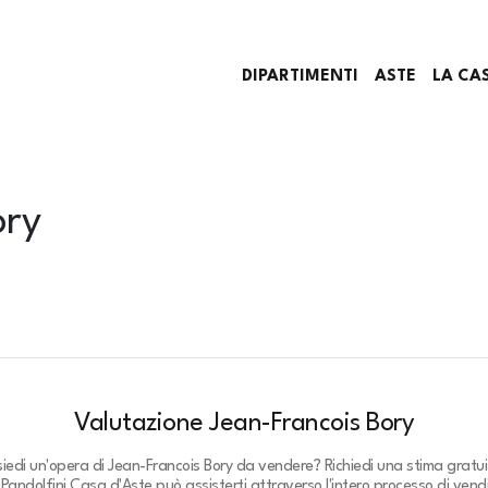
DIPARTIMENTI
ASTE
LA CA
ory
Valutazione Jean-Francois Bory
siedi un'opera di Jean-Francois Bory da vendere? Richiedi una stima gratui
.
Pandolfini Casa d'Aste può assisterti attraverso l'intero processo di vendi