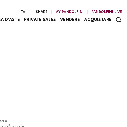
ITA
SHARE
MY PANDOLFINI
PANDOLFINI LIVE
SA D'ASTE
PRIVATE SALES
VENDERE
ACQUISTARE
ta e
ta all'asta dei