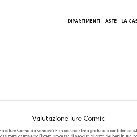
DIPARTIMENTI
ASTE
LA CA
Valutazione Iure Cormic
ra di Iure Cormic da vendere? Richiedi una stima gratuita e confidenziale.
assisterti attraverso l'intero processo di vendita all'asta dei beni in tuo p