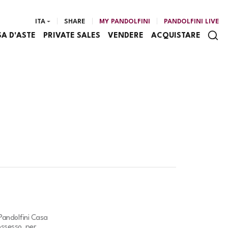
ITA
SHARE
MY PANDOLFINI
PANDOLFINI LIVE
SA D'ASTE
PRIVATE SALES
VENDERE
ACQUISTARE
Pandolfini Casa
ossesso, per