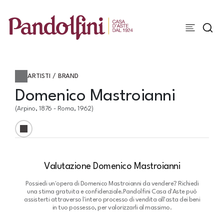
ARTISTI / BRAND
Domenico Mastroianni
(Arpino, 1876 - Roma, 1962)
Valutazione Domenico Mastroianni
Possiedi un'opera di Domenico Mastroianni da vendere? Richiedi
una stima gratuita e confidenziale.
Pandolfini Casa d'Aste può
assisterti attraverso l'intero processo di vendita all'asta dei beni
in tuo possesso, per valorizzarli al massimo.