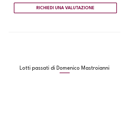
RICHIEDI UNA VALUTAZIONE
Lotti passati di Domenico Mastroianni