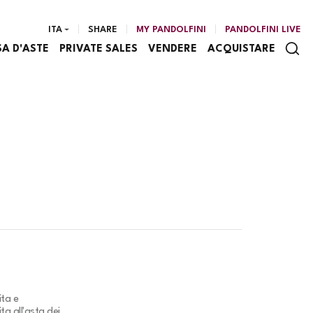
ITA
SHARE
MY PANDOLFINI
PANDOLFINI LIVE
SA D'ASTE
PRIVATE SALES
VENDERE
ACQUISTARE
ita e
ta all'asta dei