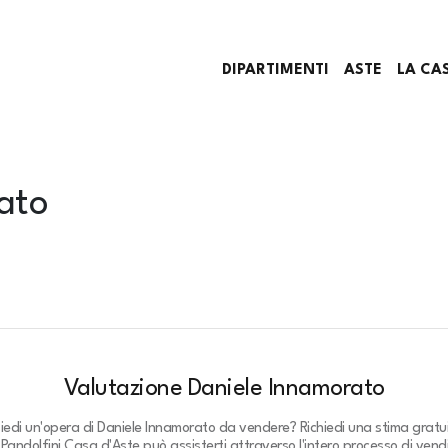
DIPARTIMENTI
ASTE
LA CA
ato
Valutazione Daniele Innamorato
iedi un'opera di Daniele Innamorato da vendere? Richiedi una stima gratu
.
Pandolfini Casa d'Aste può assisterti attraverso l'intero processo di vendi