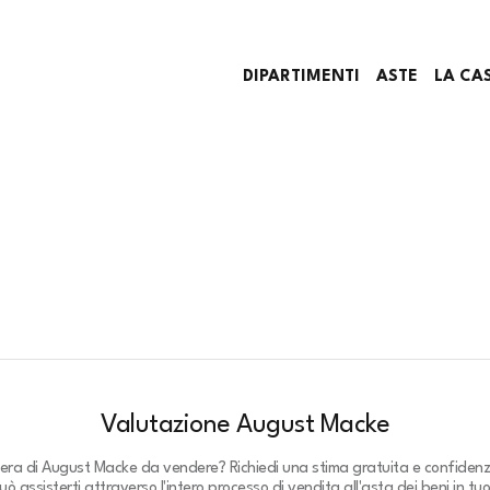
DIPARTIMENTI
ASTE
LA CA
Valutazione August Macke
pera di August Macke da vendere? Richiedi una stima gratuita e confidenz
ò assisterti attraverso l'intero processo di vendita all'asta dei beni in tu