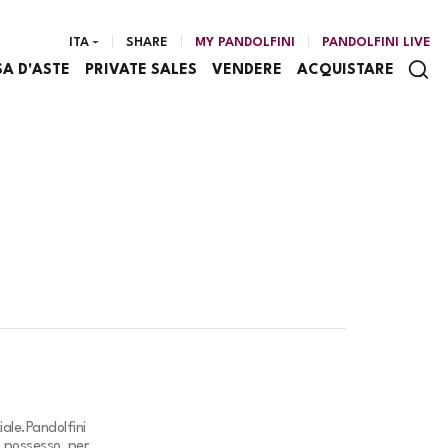
ITA
SHARE
MY PANDOLFINI
PANDOLFINI LIVE
SA D'ASTE
PRIVATE SALES
VENDERE
ACQUISTARE
iale.
Pandolfini
o possesso, per