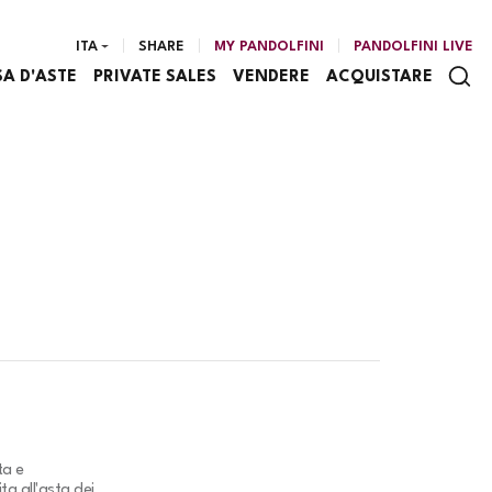
ITA
SHARE
MY PANDOLFINI
PANDOLFINI LIVE
SA D'ASTE
PRIVATE SALES
VENDERE
ACQUISTARE
ta e
ta all'asta dei