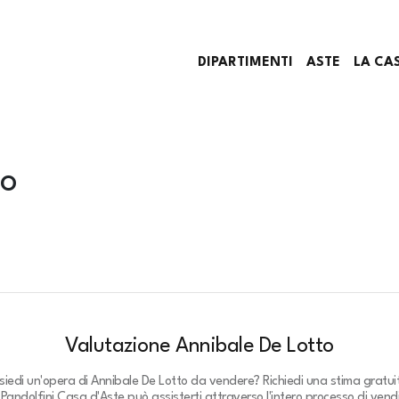
DIPARTIMENTI
ASTE
LA CA
to
Valutazione Annibale De Lotto
siedi un'opera di Annibale De Lotto da vendere? Richiedi una stima gratui
.
Pandolfini Casa d'Aste può assisterti attraverso l'intero processo di vendi