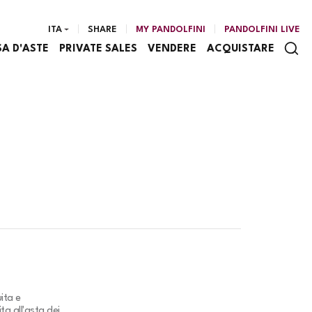
ITA
SHARE
MY PANDOLFINI
PANDOLFINI LIVE
SA D'ASTE
PRIVATE SALES
VENDERE
ACQUISTARE
ita e
ta all'asta dei