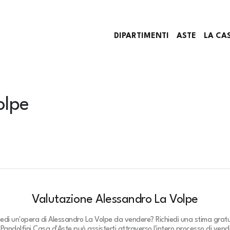
DIPARTIMENTI
ASTE
LA CA
olpe
Valutazione Alessandro La Volpe
iedi un'opera di Alessandro La Volpe da vendere? Richiedi una stima gratu
.
Pandolfini Casa d'Aste può assisterti attraverso l'intero processo di vendi