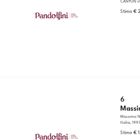
CANYON str
Stima
€ 
6
Massi
Massimo Nordio (Sec. XX) VASO MODELLO TAO in vetro Produzione
Italia, 199
Stima
€ 