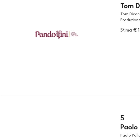
Tom D
Tom Dixon (Sfax, 1959) LAMPADARIO MODELLO GEM WIDE in alluminio
Produzione
Stima
€ 
5
Paolo 
Paolo Pallucco e (Roma, 1950) Mirielle Rivier (Sec. XX) TAVOLO ORRIDO