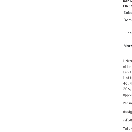
ESPO
FIRE
Sab
Dom
Lune
Mart
Il ri
al fi
Lenit
I lott
46, 4
206, 
appun
Per i
desig
info@
Tel .