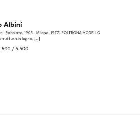
 Albini
truttura in legno, [..]
3.500 / 5.500