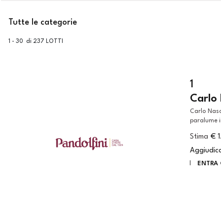
Tutte le categorie
1 - 30 di 237 LOTTI
1
Carlo
Carlo Nason (Murano, 1935) LAMPADARIO MODELLO LS120 in metallo,
paralume in
Stima
€ 
Aggiudic
ENTRA 