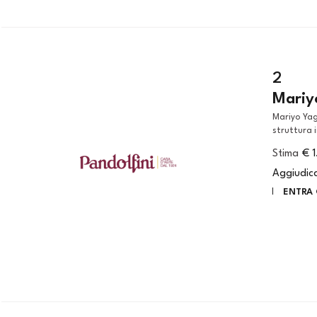
2
Mariy
Mariyo Yagi (Kobe, 1948) LAMPADA A SOFFITTO MODELLO GARBO
struttura i
Stima
€ 
Aggiudic
ENTRA 