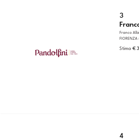
3
Franco
Franco Albini (Robbiate, 1905 - Milano, 1977) POLTRONA MODELLO
FIORENZA s
Stima
€ 
4