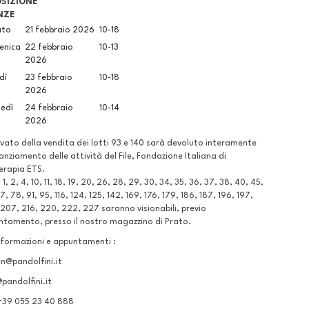
SIZIONE
NZE
ato
21 febbraio 2026
10-18
enica
22 febbraio
10-13
2026
dì
23 febbraio
10-18
2026
edì
24 febbraio
10-14
2026
cavato della vendita dei lotti 93 e 140 sarà devoluto interamente
nanziamento delle attività del File, Fondazione Italiana di
erapia ETS.
i 1, 2, 4, 10, 11, 18, 19, 20, 26, 28, 29, 30, 34, 35, 36, 37, 38, 40, 45,
7, 78, 91, 95, 116, 124, 125, 142, 169, 176, 179, 186, 187, 196, 197,
207, 216, 220, 222, 227 saranno visionabili, previo
tamento, presso il nostro magazzino di Prato.
nformazioni e appuntamenti :
n@pandolfini.it
pandolfini.it
 +39 055 23 40 888