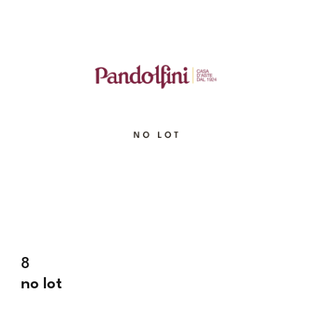
8
no lot